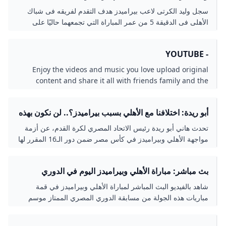
الدقيقة 5 - اليوم السابع
سجل وليد الكرتى لاعب بيراميدز هدف التقدم لفريقه فى شباك
الأهلى فى الدقيقة 5 من عمر المباراة التي تجمعهما حاليًا على
استاد السلام..
- YOUTUBE
Enjoy the videos and music you love upload original
content and share it all with friends family and the
world on YouTube.
أبو ريدة: اختلافنا مع الأهلي بسبب بيراميدز؟.. لن نكون بهذه
السطحية السعودية GOAL.COM
تحدث هاني أبو ريدة رئيس الاتحاد المصري لكرة القدم، عن أزمة
مواجهة الأهلي وبيراميدز في كأس مصر ضمن دور الـ16 المقرر لها
يوم 28 فبراير الجاري.
بث مباشر: مباراة الأهلي وبيراميدز اليوم في الدوري
المصري 2026
شاهد بالفيديو البث المباشر لمباراة الأهلي وبيراميدز في قمة
مباريات هذه الجولة من مسابقة الدوري المصري الممتاز موسم
2025-2026