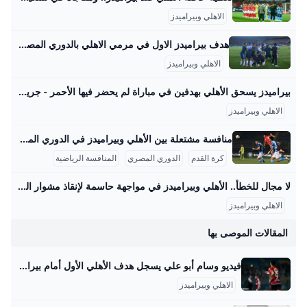
الاهلي وبيراميدز
هدف بيراميدز الاول في مرمي الاهلي بالدوري المصري - بطولات مشاهدة هدف بيراميدز الاول في مرمي الاهلي بالدوري المصري اليوم السبت 30-8-2025 تعليق عربي إخلاء مسئولية: هذا المحتوى لم يتم انشائه او استضافته بواسطة موقع بطولات وأي مسئولية قانونية تقع على عاتق الطرف الثالث اهداف الاهلي اليوم مباراة بيراميدز اليوم اهداف بيراميدز اليوم الاهلي بيراميدز هدف مباراة الاهلي وبيراميدز الاهلي وبيراميدز اهداف الاهلي وبيراميدز الدوري المصري اهداف بيراميدز والاهلي بيراميدز والاهلي مباراة الاهلي اليوم وليد الكرتي مباراة بيراميدز والاهلي فيديوهات متعلقةسليم المصرى منذ 3 يوم
الاهلي وبيراميدز
بيراميدز يسحق الأهلي بهدفين في مباراة لم يحضر فيها الأحمر - جريدة المستقبل حقق نادي بيراميدز فوزًا غاليًا على نظيره النادي الأهلي، بهدفين دون رد في المباراة التي جمعت بينهم على استاد السلام في إطار الجولة الخامسة من بطولة الدوري… 30 أغسطس 2025 - 11:03 م أقل من دقيقة يبدو أنك تستخدم أداة لحظر الإعلانات. نحن نعتمد على الإعلانات كمصدر تمويل لموقعنا الإلكتروني
الاهلي وبيراميدز
منافسة مشتعلة بين الأهلي وبيراميدز في الدوري المصري 2025 في عالم كرة القدم المصرية، تمثل مواجهات نادي الأهلي وبيراميدز واحدة من أقوى وأبرز المواجهات التي تشهدها الملاعب المصرية في السنوات الأخيرة. حتى الآن، التقى الفريقان في 21 مباراة رسمية عبر مختلف المسابقات مثل الدوري المصري الممتاز، كأس مصر، وكأس السوبر المصري. من بين تلك المواجهات، استطاع الأهلي أن يحقق الفوز في 11 مباراة، بينما فاز بيراميدز في 6 مباريات، وانتهت 4 مواجهات بالتعادل. في هذه اللقاءات، سجل الأهلي 27 هدفًا مقابل 17 هدفًا لبيراميدز، مما يعكس تفوقاً واضحاً للهجوم الأحمر في هذه المنافسات.
كرة القدم
الدوري المصري
المنافسة الرياضية
لا مجال للخطأ.. الأهلي وبيراميدز في مواجهة حاسمة لإنقاذ مشوار الدوري – جريدة مانشيت يستضيف استاد السلام في تمام التاسعة مساء اليوم، قمة كروية مرتقبة تجمع بين فريقي الأهلي وبيراميدز، وذلك ضمن منافسات الجولة الخامسة من بطولة الدوري المصري اقرأ أيضًا:هل يضحي الأهلي بالموسم؟ شوبير يوجه نصيحة “مفاجئة” لإدارة النادي: الحل في الناشئين… والتنازل عن الموسم الحالي! الفريق المركز المباريات فوز تعادل هزيمة النقاط الأهلي الثامن 3 1 2 0 5 بيراميدز الثاني عشر 4 1 2 1 5 تحليل أداء الأهلي في بداية الدوري الممتاز جمع الأهلي خمس نقاط من أصل ثلاث مباريات خاضها حتى الآن في الدوري.
الاهلي وبيراميدز
المقالات الموصى بها
فيديو وسام أبو علي يسجل هدف الأهلي الأول أمام بيراميدز - بطولات سجل الفلسطيني وسام أبو علي مهاجم النادي الأهلي، هدف المارد الأحمر الأول أمام بيراميدز، في المباراة التي تقام بينهما حاليًا ضمن منافسات بطولة الدوري المصري الممتاز. كتبحسام حسنالإثنين 22 يوليو 2024 ,9:37 م اخر تحديث 22 يوليو 2024 ,9:47 م سجل الفلسطيني وسام أبو علي مهاجم النادي الأهلي، هدف المارد الأحمر الأول أمام بيراميدز، في المباراة التي تقام بينهما حاليًا ضمن منافسات بطولة الدوري المصري الممتاز. الأهلي يلاقي بيراميدز، في إطار مواجهات الأسبوع الـ31 من عمر مباريات مسابقة الدوري المصري، على ملعب الدفاع الجوي.
الاهلي وبيراميدز