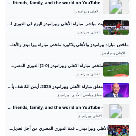
- YouTube Enjoy the videos and music you love, upload original content, and share it all with friends, family, and the world on YouTube.
الاهلي وبيراميدز
بث مباشر: مباراة الأهلي وبيراميدز اليوم في الدوري المصري 2026 شاهد بالفيديو البث المباشر لمباراة الأهلي وبيراميدز في قمة مباريات هذه الجولة من مسابقة الدوري المصري الممتاز موسم 2025-2026 العين الرياضية السبت 2025/8/30 09:40 م بتوقيت أبوظبي وتقام مباراة الأهلي وبيراميدز في الدوري المصري يوم السبت الموافق 30 أغسطس 2025 على استاد القاهرة الدولي. هل تغضب جورجينا؟.. فنانة عراقية لا تصدق إعجاب كريستيانو رونالدو وتنطلق صافرة بداية المباراة في تمام الساعة التاسعة مساءً بتوقيت مصر والسعودية والساعة العاشرة مساءً بتوقيت الإمارات.
الاهلي وبيراميدز
ملخص مباراة بيراميدز والأهلي يلاكورة ملخص مباراة بيراميدز والأهلي مباريات الغد السبت 12 أبريل 2025 09:36 م تابعنا علي جوجل تابعنا علي فيسبوك تابعنا علي يوتيوب تابعنا علي واتس اب تابعنا علي تيك توك
الاهلي وبيراميدز
ملخص مباراة الاهلي وبيراميدز (0-2) الدوري المصري - بطولات مشاهدة ملخص مباراة الاهلي وبيراميدز (0-2) الدوري المصري اليوم السبت 30-8-2025 تعليق عربي إخلاء مسئولية: هذا المحتوى لم يتم انشائه او استضافته بواسطة موقع بطولات وأي مسئولية قانونية تقع على عاتق الطرف الثالث اهداف الاهلي اليوم مباراة بيراميدز اليوم اهداف بيراميدز اليوم الاهلي بيراميدز اهداف مباراة الاهلي وبيراميدز الاهلي وبيراميدز اهداف الاهلي وبيراميدز الدوري المصري اهداف بيراميدز والاهلي بيراميدز والاهلي مباراة الاهلي اليوم مباراة بيراميدز والاهلي فيديوهات متعلقةلؤى ابراهيم منذ 3 يوم
الاهلي وبيراميدز
معلق مباراة الأهلي وبيراميدز 2025: أيمن الكاشف بأسلوب مميز معلق مباراة الأهلي وبيراميدز في موسم 2025 هو المعلق الرياضي المعروف أيمن الكاشف، الذي يتولى التعليق على مباريات الدوري المصري عبر قناة أون سبورت 1. ويُعتبر أيمن الكاشف من أبرز المعلقين في مصر، حيث يتميز بأسلوبه الاحترافي في التعليق وتقديمه المتوازن الذي لا ينحاز لأي طرف، وهو ما أكده في تصريحات له عبر القناة، حيث أكد أن المعلقين يعملون وفق سياسة تحريرية مؤسسية تلتزم بالموضوعية والحياد مع وجود ضوابط مهنية صعبة لضمان جودة التعليق.
معلق رياضي
الأهلي
بيراميدز
- YouTube Enjoy the videos and music you love, upload original content, and share it all with friends, family, and the world on YouTube.
الاهلي وبيراميدز
الأهلي وبيراميدز... قمة الدوري المصري من أجل تعديل المسار قمة الدوري المصري بين الأهلي وبيراميدز وسط غيابات اللاعبين، وإثارة بين الطرفين بسبب طاقم التحكيم الإسباني الرئيسية » رياضة » الأهلي وبيراميدز… قمة الدوري المصري من أجل تعديل المسار قمة الدوري المصري بين الأهلي وبيراميدز وسط غيابات اللاعبين، وإثارة بين الطرفين بسبب طاقم التحكيم الإسباني ويضرب صفوف الفريقين كثير من الغيابات خلال المباراة، بخاصة الأهلي الذي يفتقد جهود الثنائي إمام عاشور الذي يعد من أبرز اللاعبين في الدوري المصري الممتاز، وذلك لعدم جاهزيته بعد تعافيه قريباً من كسر في عظمة الترقوة أصيب به أثناء المباراة الأولى في كأس العالم للأندية التي أقيمت في أميركا أخيراً.