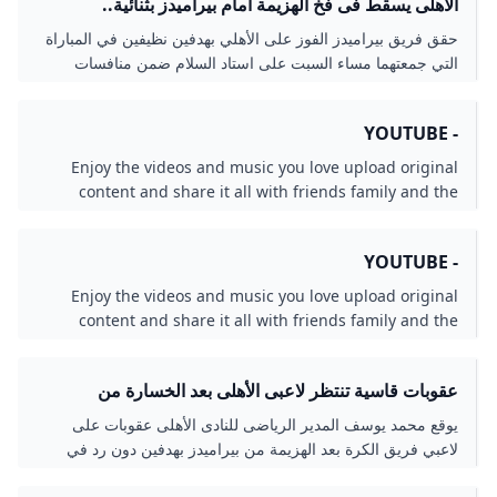
الأهلى يسقط فى فخ الهزيمة أمام بيراميدز بثنائية..
السماوى يلقن الأحمر خسارته الأولى بالدورى مع ريبيرو..
حقق فريق بيراميدز الفوز على الأهلي بهدفين نظيفين في المباراة
أبناء التتش يبتعدون عن المنافسة.. مصير المدرب الإسبانى
التي جمعتهما مساء السبت على استاد السلام ضمن منافسات
على المحك فى قلعة الجزيرة.. والجماهير تطالب بإقالته -
الجولة الخامسة لبطولة الدوري المصري الممتاز..
اليوم السابع
- YOUTUBE
Enjoy the videos and music you love upload original
content and share it all with friends family and the
world on YouTube.
- YOUTUBE
Enjoy the videos and music you love upload original
content and share it all with friends family and the
world on YouTube.
عقوبات قاسية تنتظر لاعبى الأهلى بعد الخسارة من
بيراميدز فى الدورى - اليوم السابع
يوقع محمد يوسف المدير الرياضى للنادى الأهلى عقوبات على
لاعبي فريق الكرة بعد الهزيمة من بيراميدز بهدفين دون رد في
الدوري..