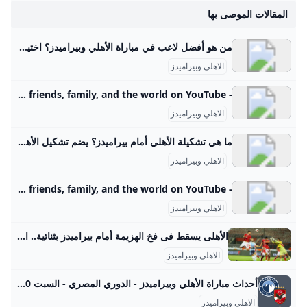
المقالات الموصى بها
من هو أفضل لاعب في مباراة الأهلي وبيراميدز؟ اختير المغربي وليد الكرتي لاعب فريق نادي بيراميدز أفضل لاعب في مباراة الأهلي بالدوري الممتاز. وحقق بيراميدز الفوز على الأهلي بهدفين دون مقابل في خامس جولات الدوري الممتاز. وقدم الكرتي واحدة من أفضل مبارياته أمام الأهلي وسجل هدفي المباراة.3 hari yang lalu
الاهلي وبيراميدز
- YouTube Enjoy the videos and music you love, upload original content, and share it all with friends, family, and the world on YouTube.
الاهلي وبيراميدز
ما هي تشكيلة الأهلي أمام بيراميدز؟ يضم تشكيل الأهلى كلاً من: محمد الشناوي في حراسة المرمى، محمد هاني، أشرف داري، أحمد بيكهام، كريم فؤاد في الدفاع، اليو ديانج، محمد علي بن رمضان، أحمد سيد زيزو في الوسط، محمود تريزيجيه، أشرف بن شرقي، محمد شريف في الهجوم.3 hari yang lalu
الاهلي وبيراميدز
- YouTube Enjoy the videos and music you love, upload original content, and share it all with friends, family, and the world on YouTube.
الاهلي وبيراميدز
الأهلى يسقط فى فخ الهزيمة أمام بيراميدز بثنائية.. السماوى يلقن الأحمر خسارته الأولى بالدورى مع ريبيرو.. أبناء التتش يبتعدون عن المنافسة.. مصير المدرب الإسبانى على المحك فى قلعة الجزيرة.. والجماهير تطالب بإقالته - اليوم السابع حقق فريق بيراميدز الفوز على الأهلي بهدفين نظيفين في المباراة التي جمعتهما مساء السبت على استاد السلام ضمن منافسات الجولة الخامسة لبطولة الدوري المصري الممتاز.. الأهلى يسقط فى فخ الهزيمة أمام بيراميدز بثنائية.. السماوى يلقن الأحمر خسارته الأولى بالدورى مع ريبيرو.. أبناء التتش يبتعدون عن المنافسة.. مصير المدرب الإسبانى على المحك فى قلعة الجزيرة.. والجماهير تطالب بإقالته السبت، 30 أغسطس 2025 11:15 م بهذا الفوز ارتفع رصيد بيراميدز إلى النقطة الثامنة في المركز الثالث، فيما توقف رصيد الأهلي عند 5 نقاط في المركز الـ12 في جدول مسابقة الدوري.
الاهلي وبيراميدز
أحداث مباراة الأهلي وبيراميدز - الدوري المصري - السبت 30-08-2025 الصفحة الخاصة بمباراة الأهلي وبيراميدز بتاريخ السبت 30-08-2025 ستتضمن جميع المعلومات المتعلقة بالمباراة العربيةAmerica/Los_Angeles12 ساعةالعربيةAmerica/Los_Angeles12 ساعة
الاهلي وبيراميدز