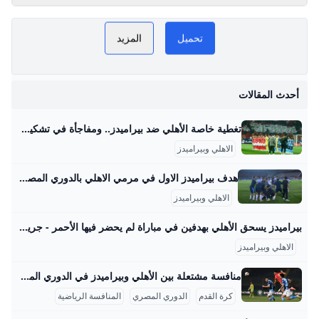
الهزيمة أمام بيراميدز
بثنائية.. السماوى يلقن
الأحمر خسارته الأولى
تحميل
المزيد
بالدورى مع ريبيرو.. أبناء
ال
التتش يبتعدون عن
المنافسة.. مصير المدرب
أحدث المقالات
الإسبانى على المحك فى
و
قلعة الجزيرة.. والجماهير
تغطية خاصة الأهلي ضد بيراميدز.. ومفاجأة في تشكيل الأحمر مصراوى تغطية خاصة الأهلي ضد بيراميدز ومفاجأة في تشكيل الأحمر | مصراوى 01:42 م السبت 30 أغسطس 2025 التقطت عدسة مراسل “مصراوي” المتواجد في مباراة الأهلي وبيراميدز، مقابلة إسبانية خالصة بين طاقم حكام اللقاء وعدد من الجهاز الفني للمارد الأحمر.. لمزيد من التفاصيل اضغط هنا فيديو هدف وليد الكراتي لبيراميدز في مرمي الأهلي قص فريق بيراميدز شريط التسجيل مبكرًا خلال المباراة التي تجمعه بنظيره الأهلي مساء اليوم السبت الموافق 30 أغسطس، ضمن مواجهات الجولة الخامسة في الدوري المصري.
تطالب بإقالته - اليوم
الاهلي وبيراميدز
السابع
هدف بيراميدز الاول في مرمي الاهلي بالدوري المصري - بطولات مشاهدة هدف بيراميدز الاول في مرمي الاهلي بالدوري المصري اليوم السبت 30-8-2025 تعليق عربي إخلاء مسئولية: هذا المحتوى لم يتم انشائه او استضافته بواسطة موقع بطولات وأي مسئولية قانونية تقع على عاتق الطرف الثالث اهداف الاهلي اليوم مباراة بيراميدز اليوم اهداف بيراميدز اليوم الاهلي بيراميدز هدف مباراة الاهلي وبيراميدز الاهلي وبيراميدز اهداف الاهلي وبيراميدز الدوري المصري اهداف بيراميدز والاهلي بيراميدز والاهلي مباراة الاهلي اليوم وليد الكرتي مباراة بيراميدز والاهلي فيديوهات متعلقةسليم المصرى منذ 3 يوم
الاهلي وبيراميدز
بيراميدز يسحق الأهلي بهدفين في مباراة لم يحضر فيها الأحمر - جريدة المستقبل حقق نادي بيراميدز فوزًا غاليًا على نظيره النادي الأهلي، بهدفين دون رد في المباراة التي جمعت بينهم على استاد السلام في إطار الجولة الخامسة من بطولة الدوري… 30 أغسطس 2025 - 11:03 م أقل من دقيقة يبدو أنك تستخدم أداة لحظر الإعلانات. نحن نعتمد على الإعلانات كمصدر تمويل لموقعنا الإلكتروني
الاهلي وبيراميدز
منافسة مشتعلة بين الأهلي وبيراميدز في الدوري المصري 2025 في عالم كرة القدم المصرية، تمثل مواجهات نادي الأهلي وبيراميدز واحدة من أقوى وأبرز المواجهات التي تشهدها الملاعب المصرية في السنوات الأخيرة. حتى الآن، التقى الفريقان في 21 مباراة رسمية عبر مختلف المسابقات مثل الدوري المصري الممتاز، كأس مصر، وكأس السوبر المصري. من بين تلك المواجهات، استطاع الأهلي أن يحقق الفوز في 11 مباراة، بينما فاز بيراميدز في 6 مباريات، وانتهت 4 مواجهات بالتعادل. في هذه اللقاءات، سجل الأهلي 27 هدفًا مقابل 17 هدفًا لبيراميدز، مما يعكس تفوقاً واضحاً للهجوم الأحمر في هذه المنافسات.
ب
كرة القدم
الدوري المصري
المنافسة الرياضية